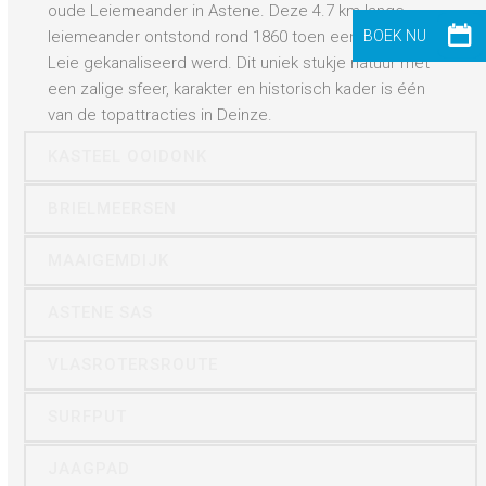
oude Leiemeander in Astene. Deze 4.7 km lange
leiemeander ontstond rond 1860 toen een stuk van de
Leie gekanaliseerd werd. Dit uniek stukje natuur met
een zalige sfeer, karakter en historisch kader is één
van de topattracties in Deinze.
KASTEEL OOIDONK
BRIELMEERSEN
MAAIGEMDIJK
ASTENE SAS
VLASROTERSROUTE
SURFPUT
JAAGPAD