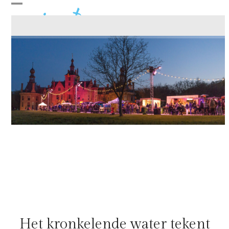
Skip
Open
Close
to
content
mobile
mobile
menu
menu
Het kronkelende water tekent