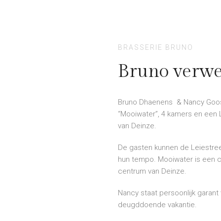
BRASSERIE BRUNO
Bruno verw
Bruno Dhaenens & Nancy Goos
“Mooiwater”, 4 kamers en een 
van Deinze.
De gasten kunnen de Leiestre
hun tempo. Mooiwater is een c
centrum van Deinze.
Nancy staat persoonlijk garant
deugddoende vakantie.