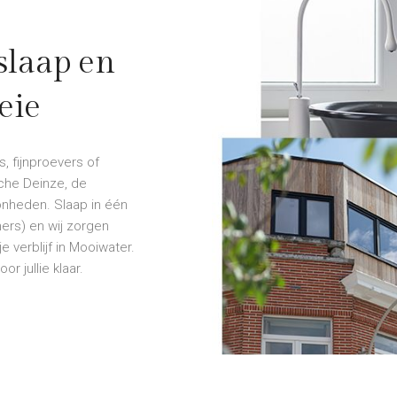
 slaap en
eie
, fijnproevers of
sche Deinze, de
onheden. Slaap in één
ers) en wij zorgen
je verblijf in Mooiwater.
r jullie klaar.