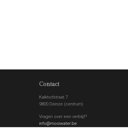
Contact
Kalkhofstraat 7
9800 Deinze (centrum)
Vragen over een verblijf?
info@mooiwater.be