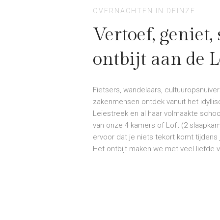
OVERNACHTEN IN DEINZE
Vertoef, geniet,
ontbijt aan de L
Fietsers, wandelaars, cultuuropsnuivers
zakenmensen ontdek vanuit het idylli
Leiestreek en al haar volmaakte scho
van onze 4 kamers of Loft (2 slaapkam
ervoor dat je niets tekort komt tijdens 
Het ontbijt maken we met veel liefde voo